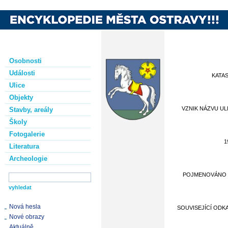
Osobnosti
Události
KATA
Ulice
Objekty
VZNIK NÁZVU UL
Stavby, areály
Školy
Fotogalerie
1
Literatura
Archeologie
POJMENOVÁNO
Nová hesla
SOUVISEJÍCÍ ODK
Nové obrazy
Aktuálně