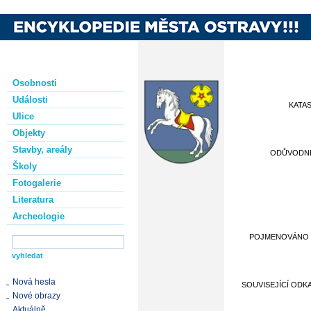
Osobnosti
Události
KATA
Ulice
Objekty
Stavby, areály
ODŮVODN
Školy
Fotogalerie
Literatura
Archeologie
POJMENOVÁNO
Nová hesla
SOUVISEJÍCÍ ODK
Nové obrazy
Aktuálně