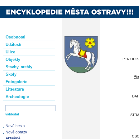
Osobnosti
Události
Ulice
Objekty
PERIODI
Stavby, areály
Školy
ČÍ
Fotogalerie
Literatura
Archeologie
DA
STR
Nová hesla
Nové obrazy
OS
Aktuálně