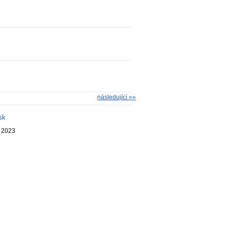
následující »»
sk
. 2023