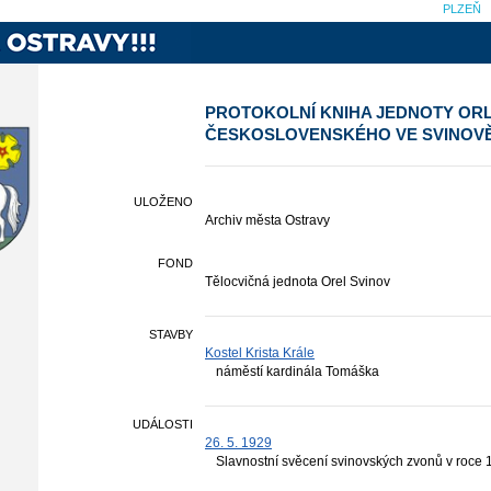
PLZEŇ
PROTOKOLNÍ KNIHA JEDNOTY OR
ČESKOSLOVENSKÉHO VE SVINOV
ULOŽENO
Archiv města Ostravy
FOND
Tělocvičná jednota Orel Svinov
STAVBY
Kostel Krista Krále
náměstí kardinála Tomáška
UDÁLOSTI
26. 5. 1929
Slavnostní svěcení svinovských zvonů v roce