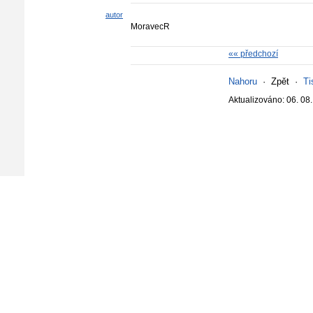
autor
MoravecR
«« předchozí
Nahoru
·
Zpět
·
Ti
Aktualizováno: 06. 08