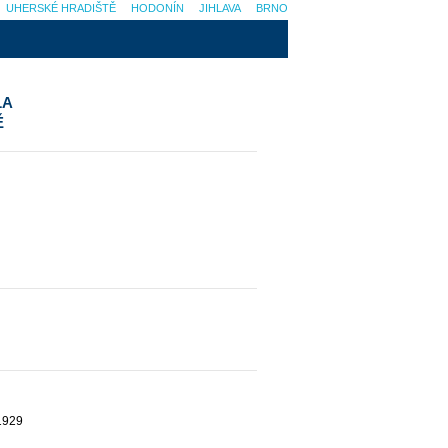
UHERSKÉ HRADIŠTĚ
HODONÍN
JIHLAVA
BRNO
LA
Ě
 1929