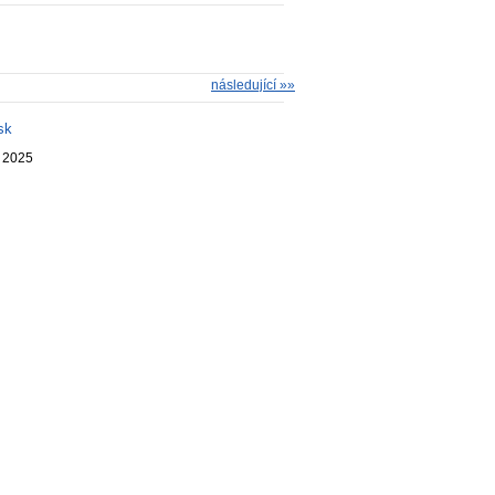
následující »»
sk
. 2025