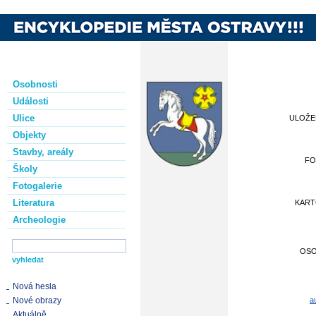
Osobnosti
Události
Ulice
ULOŽ
Objekty
Stavby, areály
FO
Školy
Fotogalerie
Literatura
KAR
Archeologie
OS
Nová hesla
Nové obrazy
a
Aktuálně