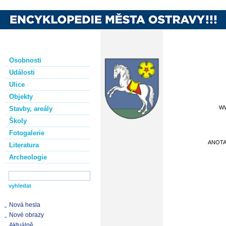
Osobnosti
Události
Ulice
Objekty
W
Stavby, areály
Školy
Fotogalerie
ANOT
Literatura
Archeologie
Nová hesla
Nové obrazy
Aktuálně