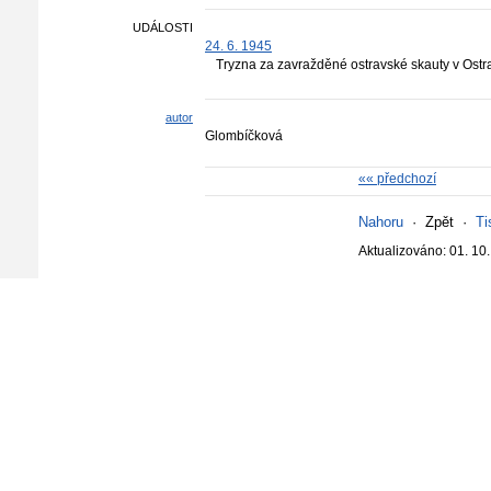
UDÁLOSTI
24. 6. 1945
Tryzna za zavražděné ostravské skauty v Ostr
autor
Glombíčková
«« předchozí
Nahoru
·
Zpět
·
Ti
Aktualizováno: 01. 10