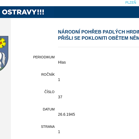
PLZEŇ
NÁRODNÍ POHŘEB PADLÝCH HRDIN
PŘIŠLI SE POKLONITI OBĚTEM N
PERIODIKUM
Hlas
ROČNÍK
1
ČÍSLO
37
DATUM
26.6.1945
STRANA
1