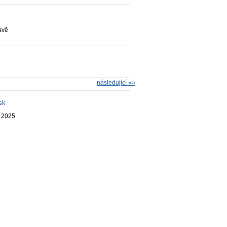
avě
následující »»
sk
. 2025