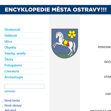
Osobnosti
Události
Ulice
Objekty
PERIODI
Stavby, areály
Školy
ROČ
Fotogalerie
Literatura
Archeologie
STR
OS
Nová hesla
Nové obrazy
Aktuálně