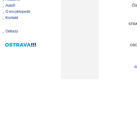
Autoři
ČÍ
O encyklopedii
Kontakt
STR
Odkazy
OS
a