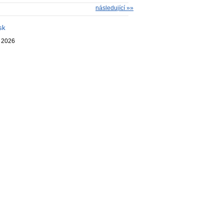
následující »»
sk
. 2026