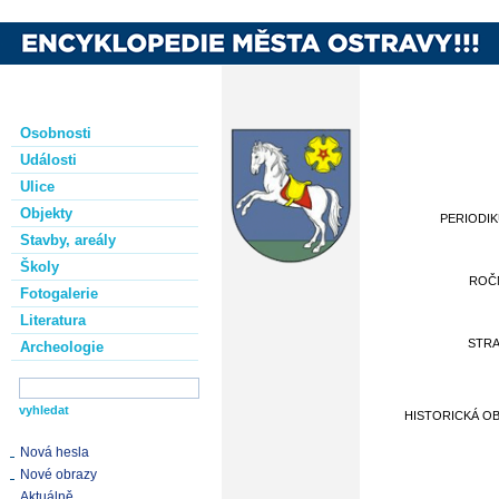
Osobnosti
Události
Ulice
Objekty
PERIODI
Stavby, areály
Školy
ROČ
Fotogalerie
Literatura
STR
Archeologie
HISTORICKÁ O
Nová hesla
Nové obrazy
Aktuálně