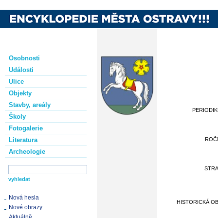
Osobnosti
Události
Ulice
Objekty
Stavby, areály
PERIODI
Školy
Fotogalerie
Literatura
ROČ
Archeologie
STR
Nová hesla
HISTORICKÁ O
Nové obrazy
Aktuálně