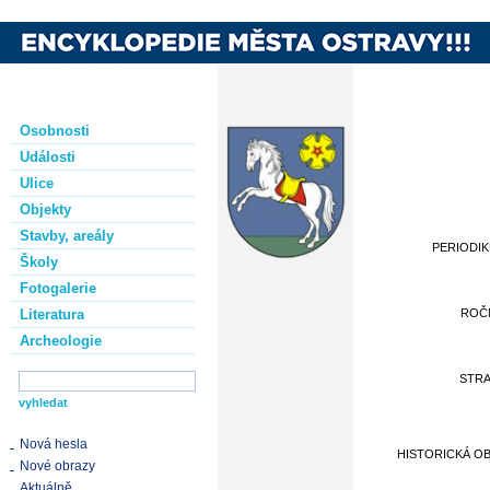
Osobnosti
Události
Ulice
Objekty
Stavby, areály
PERIODI
Školy
Fotogalerie
Literatura
ROČ
Archeologie
STR
Nová hesla
HISTORICKÁ O
Nové obrazy
Aktuálně