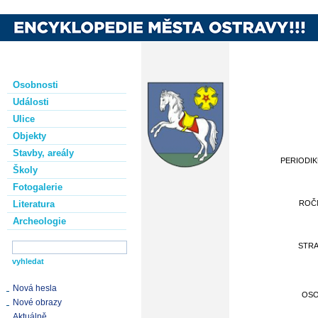
Osobnosti
Události
Ulice
Objekty
Stavby, areály
PERIODI
Školy
Fotogalerie
Literatura
ROČ
Archeologie
STR
Nová hesla
OS
Nové obrazy
Aktuálně