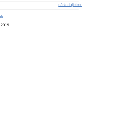
následující »»
sk
. 2019