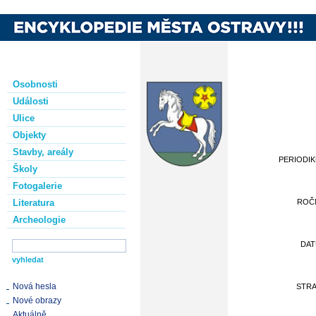
Osobnosti
Události
Ulice
Objekty
Stavby, areály
PERIODI
Školy
Fotogalerie
Literatura
ROČ
Archeologie
DA
Nová hesla
STR
Nové obrazy
Aktuálně