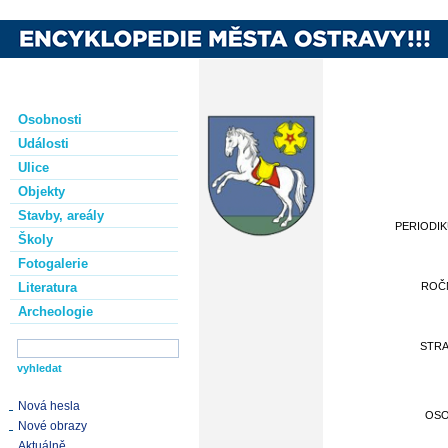
Osobnosti
Události
Ulice
Objekty
Stavby, areály
PERIODI
Školy
Fotogalerie
Literatura
ROČ
Archeologie
STR
Nová hesla
OS
Nové obrazy
Aktuálně