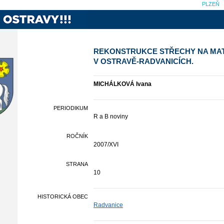
PLZEŇ
REKONSTRUKCE STŘECHY NA MA
V OSTRAVĚ-RADVANICÍCH.
MICHÁLKOVÁ Ivana
PERIODIKUM
R a B noviny
ROČNÍK
2007/XVI
STRANA
10
HISTORICKÁ OBEC
Radvanice