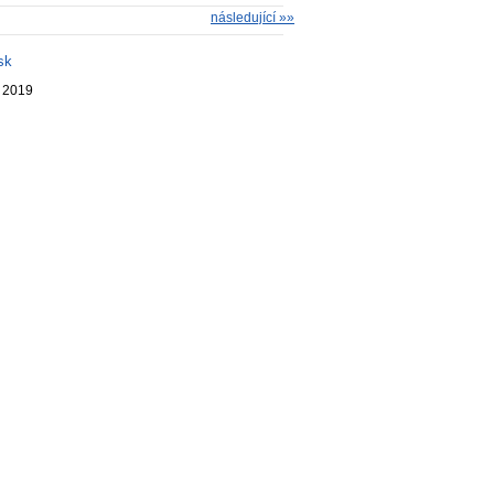
následující »»
sk
. 2019