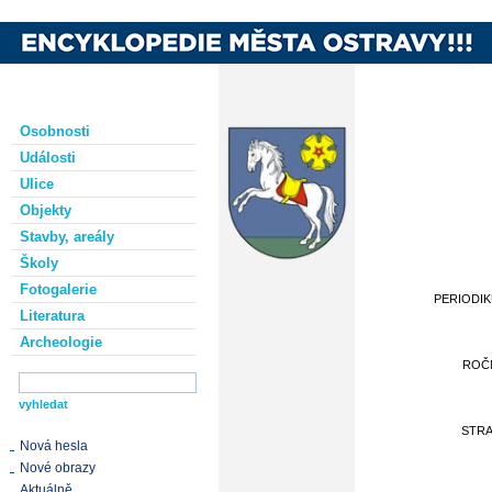
Osobnosti
Události
Ulice
Objekty
Stavby, areály
Školy
Fotogalerie
PERIODI
Literatura
Archeologie
ROČ
STR
Nová hesla
Nové obrazy
Aktuálně