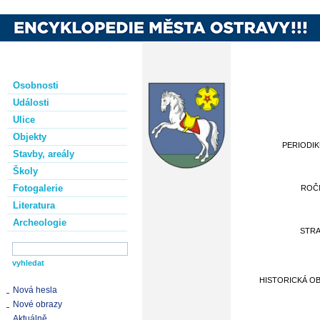
Osobnosti
Události
Ulice
Objekty
PERIODI
Stavby, areály
Školy
Fotogalerie
ROČ
Literatura
Archeologie
STR
HISTORICKÁ O
Nová hesla
Nové obrazy
Aktuálně