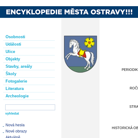
Osobnosti
Události
Ulice
Objekty
Stavby, areály
PERIODI
Školy
Fotogalerie
Literatura
ROČ
Archeologie
STR
Nová hesla
HISTORICKÁ O
Nové obrazy
Aktuálně