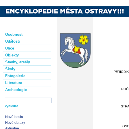
Osobnosti
Události
Ulice
Objekty
Stavby, areály
Školy
PERIODI
Fotogalerie
Literatura
ROČ
Archeologie
STR
Nová hesla
Nové obrazy
OS
Aktuálně