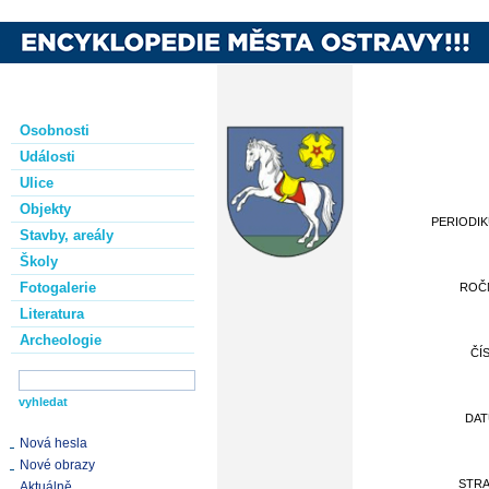
Osobnosti
Události
Ulice
Objekty
PERIODI
Stavby, areály
Školy
Fotogalerie
ROČ
Literatura
Archeologie
ČÍ
DA
Nová hesla
Nové obrazy
STR
Aktuálně