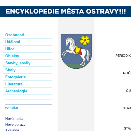
Osobnosti
Události
Ulice
Objekty
PERIODI
Stavby, areály
Školy
ROČ
Fotogalerie
Literatura
Archeologie
ČÍ
STR
Nová hesla
Nové obrazy
STA
Aktuálně