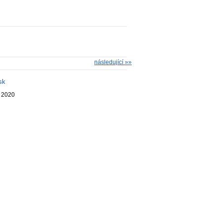
následující »»
sk
. 2020