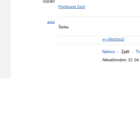
OSOBY
Ferdinand Zach
autor
Šerka
«« předchozí
Nahoru
·
Zpět
·
Ti
Aktualizováno: 22. 04