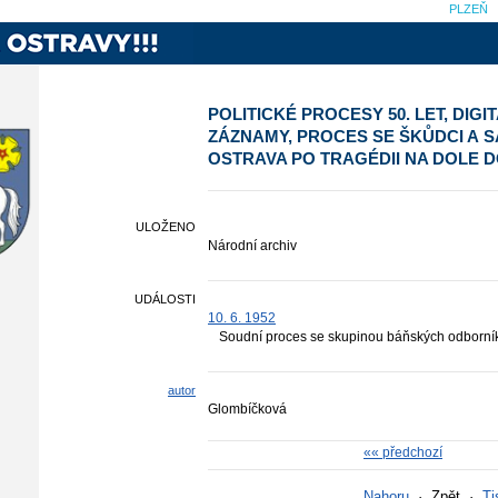
PLZEŇ
POLITICKÉ PROCESY 50. LET, DIG
ZÁZNAMY, PROCES SE ŠKŮDCI A 
OSTRAVA PO TRAGÉDII NA DOLE 
ULOŽENO
Národní archiv
UDÁLOSTI
10. 6. 1952
Soudní proces se skupinou báňských odborní
autor
Glombíčková
«« předchozí
Nahoru
·
Zpět
·
Ti