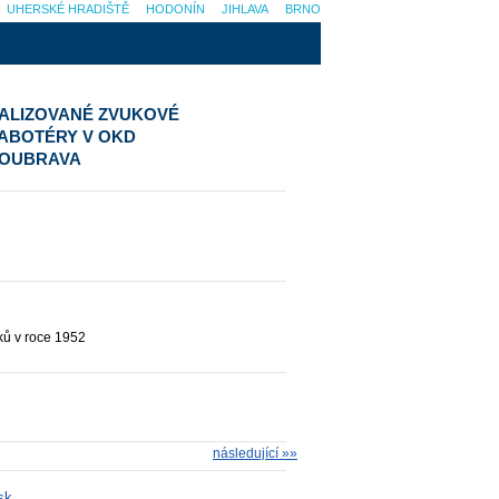
UHERSKÉ HRADIŠTĚ
HODONÍN
JIHLAVA
BRNO
ITALIZOVANÉ ZVUKOVÉ
SABOTÉRY V OKD
DOUBRAVA
ků v roce 1952
následující »»
sk