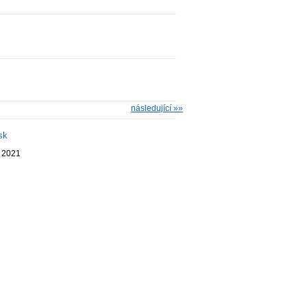
následující »»
sk
. 2021