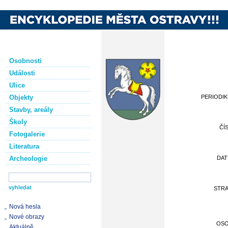
Osobnosti
Události
Ulice
Objekty
PERIODI
Stavby, areály
Školy
ČÍ
Fotogalerie
Literatura
Archeologie
DA
STR
Nová hesla
Nové obrazy
OS
Aktuálně