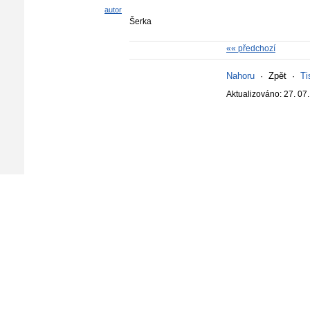
autor
Šerka
«« předchozí
Nahoru
·
Zpět
·
Ti
Aktualizováno: 27. 07