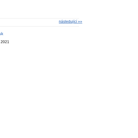
následující »»
sk
. 2021