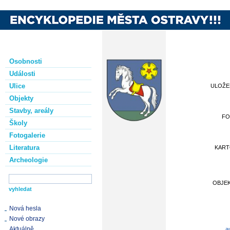
Osobnosti
Události
Ulice
ULOŽ
Objekty
Stavby, areály
FO
Školy
Fotogalerie
Literatura
KAR
Archeologie
OBJE
Nová hesla
Nové obrazy
Aktuálně
a