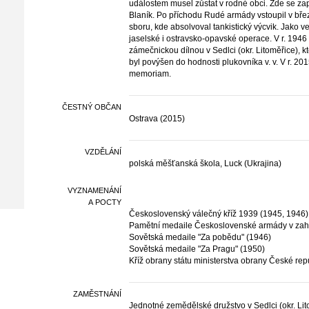
událostem musel zůstat v rodné obci. Zde se zap
Blaník. Po příchodu Rudé armády vstoupil v b
sboru, kde absolvoval tankistický výcvik. Jako ve
jaselské i ostravsko-opavské operace. V r. 1946 
zámečnickou dílnou v Sedlci (okr. Litoměřice), 
byl povýšen do hodnosti plukovníka v. v. V r. 2
memoriam.
ČESTNÝ OBČAN
Ostrava (2015)
VZDĚLÁNÍ
polská měšťanská škola, Luck (Ukrajina)
VYZNAMENÁNÍ
A POCTY
Československý válečný kříž 1939 (1945, 1946)
Pamětní medaile Československé armády v zahr
Sovětská medaile "Za pobědu" (1946)
Sovětská medaile "Za Pragu" (1950)
Kříž obrany státu ministerstva obrany České rep
ZAMĚSTNÁNÍ
Jednotné zemědělské družstvo v Sedlci (okr. Li