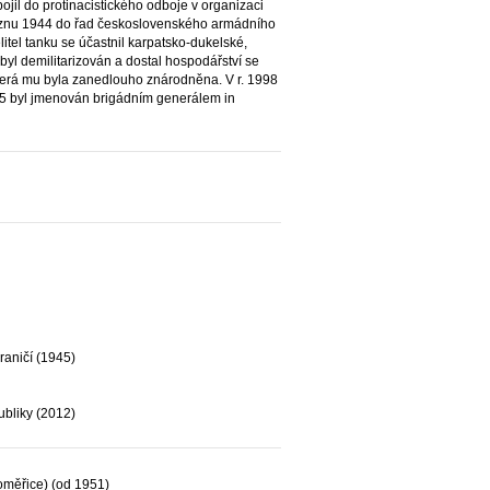
ojil do protinacistického odboje v organizaci
řeznu 1944 do řad československého armádního
litel tanku se účastnil karpatsko-dukelské,
byl demilitarizován a dostal hospodářství se
která mu byla zanedlouho znárodněna. V r. 1998
015 byl jmenován brigádním generálem in
aničí (1945)
ubliky (2012)
toměřice) (od 1951)