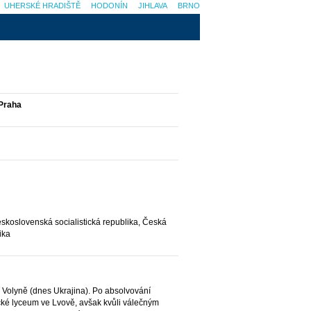
UHERSKÉ HRADIŠTĚ
HODONÍN
JIHLAVA
BRNO
 Praha
skoslovenská socialistická republika, Česká
ika
 Volyně (dnes Ukrajina). Po absolvování
ické lyceum ve Lvově, avšak kvůli válečným