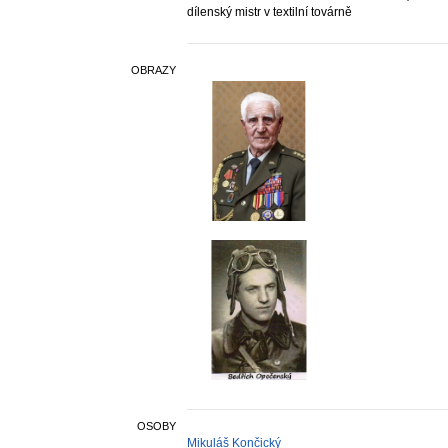
dílenský mistr v textilní továrně
OBRAZY
OSOBY
Mikuláš Končický