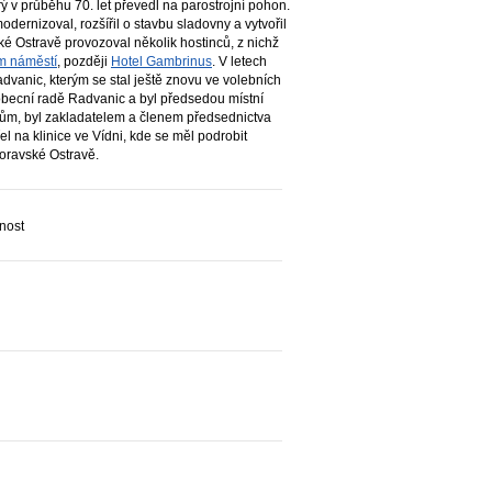
ý v průběhu 70. let převedl na parostrojní pohon.
odernizoval, rozšířil o stavbu sladovny a vytvořil
é Ostravě provozoval několik hostinců, z nichž
m náměstí
, později
Hotel Gambrinus
. V letech
vanic, kterým se stal ještě znovu ve volebních
ecní radě Radvanic a byl předsedou místní
álům, byl zakladatelem a členem předsednictva
 na klinice ve Vídni, kde se měl podrobit
oravské Ostravě.
vnost