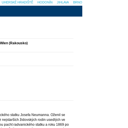
UHERSKÉ HRADIŠTĚ
HODONÍN
JIHLAVA
BRNO
6 Wien (Rakousko)
nického statku Josefa Neumanna. Oženil se
z nejstarších židovských rodin usedlých ve
nou pacht radvanického statku a roku 1869 po