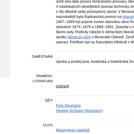
smrti otce také provoz řemeslného pivovaru, kter
V následujících desetiletích pivovar technicky zm
z něj středně velký průmyslový závod. V Moravsk
nejznámější byla Radvanická pivnice na
Hlavní
1867–1869 byl poprvé zvolen starostou obce Rad
obdobích 1874–1876 a 1889–1891. Zasedal v ob
školní rady. Politicky náležel k německým liber
spolku
Německý dům
v Moravské Ostravě. Zemřel
operaci. Pohřben byl na židovském hřbitově v M
ZAMĚSTNÁNÍ
výroba a prodej piva, hostinská a hoteliérská ži
PRAMENY,
LITERATURA
zobrazit
DĚTI
Felix Neumann
Hedwig Schwarz (Neumann)
ULICE
Masarykovo náměstí