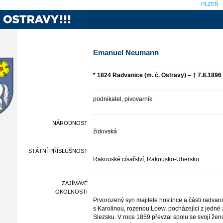
PLZEŇ
Emanuel Neumann
* 1824 Radvanice (m. č. Ostravy) – † 7.8.189
podnikatel, pivovarník
NÁRODNOST
židovská
STÁTNÍ PŘÍSLUŠNOST
Rakouské císařství, Rakousko-Uhersko
ZAJÍMAVÉ
OKOLNOSTI
Prvorozený syn majitele hostince a části radva
s Karolinou, rozenou Loew, pocházející z jedné 
Slezsku. V roce 1859 převzal spolu se svojí že