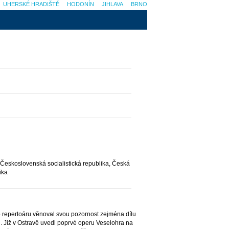
UHERSKÉ HRADIŠTĚ
HODONÍN
JIHLAVA
BRNO
eskoslovenská socialistická republika, Česká
ika
 repertoáru věnoval svou pozornost zejména dílu
 Již v Ostravě uvedl poprvé operu Veselohra na