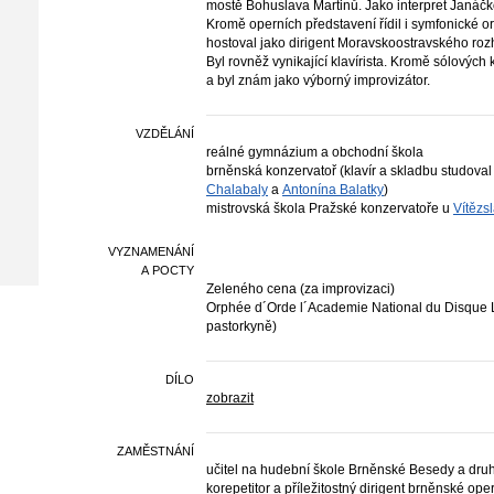
mostě Bohuslava Martinů. Jako interpret Janáčko
Kromě operních představení řídil i symfonické o
hostoval jako dirigent Moravskoostravského roz
Byl rovněž vynikající klavírista. Kromě sólovýc
a byl znám jako výborný improvizátor.
VZDĚLÁNÍ
reálné gymnázium a obchodní škola
brněnská konzervatoř (klavír a skladbu studoval
Chalabaly
a
Antonína Balatky
)
mistrovská škola Pražské konzervatoře u
Vítězs
VYZNAMENÁNÍ
A POCTY
Zeleného cena (za improvizaci)
Orphée d´Orde l´Academie National du Disque L
pastorkyně)
DÍLO
zobrazit
ZAMĚSTNÁNÍ
učitel na hudební škole Brněnské Besedy a druh
korepetitor a příležitostný dirigent brněnské ope