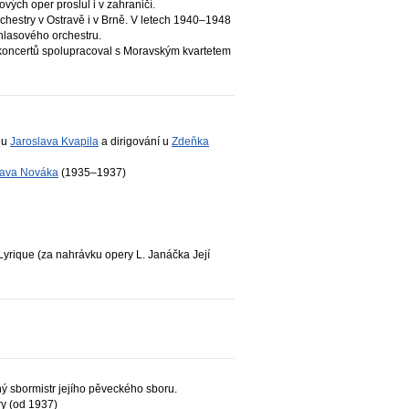
vých oper proslul i v zahraničí.
rchestry v Ostravě i v Brně. V letech 1940–1948
hlasového orchestru.
h koncertů spolupracoval s Moravským kvartetem
 u
Jaroslava Kvapila
a dirigování u
Zdeňka
lava Nováka
(1935–1937)
yrique (za nahrávku opery L. Janáčka Její
ý sbormistr jejího pěveckého sboru.
ry (od 1937)