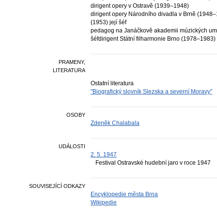
dirigent opery v Ostravě (1939–1948)
dirigent opery Národního divadla v Brně (1948
(1953) její šéf
pedagog na Janáčkově akademii múzických umě
šéfdirigent Státní filharmonie Brno (1978–1983)
PRAMENY,
LITERATURA
Ostatní literatura
"Biografický slovník Slezska a severní Moravy"
OSOBY
Zdeněk Chalabala
UDÁLOSTI
2. 5. 1947
Festival Ostravské hudební jaro v roce 1947
SOUVISEJÍCÍ ODKAZY
Encyklopedie města Brna
Wikipedie