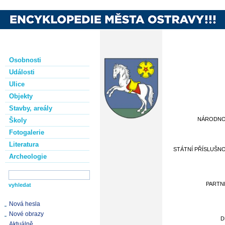
Osobnosti
Události
Ulice
Objekty
Stavby, areály
NÁRODN
Školy
Fotogalerie
Literatura
STÁTNÍ PŘÍSLUŠN
Archeologie
PARTN
Nová hesla
Nové obrazy
D
Aktuálně