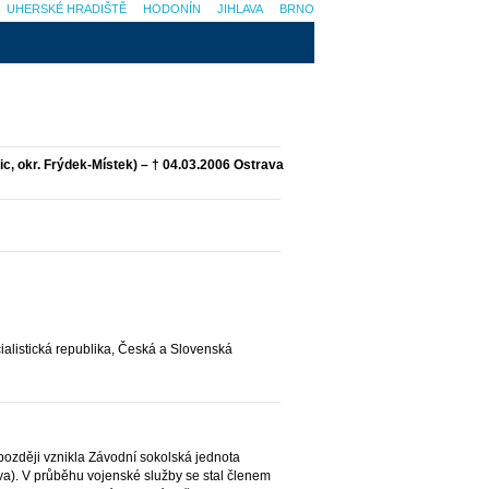
UHERSKÉ HRADIŠTĚ
HODONÍN
JIHLAVA
BRNO
c, okr. Frýdek-Místek) – † 04.03.2006 Ostrava
alistická republika, Česká a Slovenská
ž později vznikla Závodní sokolská jednota
va). V průběhu vojenské služby se stal členem