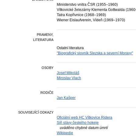
Ministerstvo vnitra ČSR (1955–1960)
Vítkovické železárny Klementa Gottwalda (196
Tatra Kopřivnice (1968–1969)
Wiener Eislaufverein, Vídeň (1969–1970)
PRAMENY,
LITERATURA
Ostatní literatura
"Biografický slovník Slezska a severní Moravy"
OSOBY
Josef Mikoláš
Miroslav Vlach
RODIČE
Jan Kašper
SOUVISEJÍCÍ ODKAZY
Oficiální web HC Vítkovice Ridera
Síň slávy českého hokeje
uváděno chybné datum úmrtí
Wikipedie