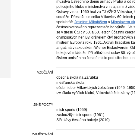
mužstva Ústředního domu armády Praha a od r
policejního klubu ministerstva vnitra, s nímž zís
Ostravy v roce 1960 hrál za TJ VŽKG Vítkovice,
soutěže. Přestože se celku Vítkovic v 60. letech p
spoluhráči
Josefem Mikolášem
a
Miroslavem V
československého reprezentačního výběru. Ve s
se v dresu ČSR v 50. a 60. letech účastnil cel
olympijských her. Byl držitelem čtyř bronzových a
mistrem Evropy z roku 1961. Aktivní hráčskou ka
angažmá v rakouském Wiener Eislaufverein. Od r
hokejové mládeže. Při příležitosti oslav 80. výro
číslem umístěn na čestné místo pod střechou os
VZDĚLÁNÍ
obecná škola na Zárubku
měšťanská škola
učební obor Vítkovických železáren (1949–1950
tzv. škola vyšších kádrů, Vítkovické železárny (
JINÉ POCTY
mistr sportu (1959)
zasloužilý mistr sportu (1961)
Síň slávy českého hokeje (2010)
ZAMĚSTNÁNÍ