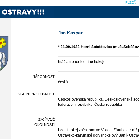
PLZEŇ
Jan Kasper
* 21.09.1932 Horní Soběšovice (m. č. Soběšovi
hráč a trenér ledního hokeje
NÁRODNOST
česká
STÁTNÍ PŘÍSLUŠNOST
Československá republika, Československá soci
federativní republika, Česká republika
ZAJÍMAVÉ
OKOLNOSTI
Lední hokej začal hrát ve Viktorii Zárubek, z ní
Ostravsko-karvinské doly (hokejový Baník Ostra