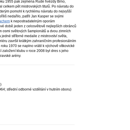
oku 1955 pak zejména Rudé hvězdy Brno,
kal celkem pět mistrovských titulů. Po návratu do
 kterým pomohl k rychlému návratu do nejvyšší
říliš nedařilo, patřil Jan Kasper se svými
lachem
k nepostradatelným oporám
vé době jeden z celosvětově nejlepších obránců
kem osmi světových šampionátů a dvou zimních
 jedné stříbrné medaile z mistrovství světa,
riéru završil krátkým zahraničním profesionálním
oku 1970 se naplno vrátil k výchově vítkovické
čí založení klubu v roce 2008 byl dres s jeho
travské arény.
)
1964; střední odborné vzdělání v hutním oboru)