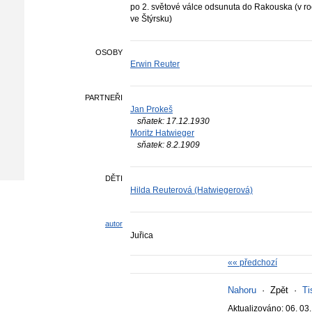
po 2. světové válce odsunuta do Rakouska (v r
ve Štýrsku)
OSOBY
Erwin Reuter
PARTNEŘI
Jan Prokeš
sňatek: 17.12.1930
Moritz Hatwieger
sňatek: 8.2.1909
DĚTI
Hilda Reuterová (Hatwiegerová)
autor
Juřica
«« předchozí
Nahoru
·
Zpět
·
Ti
Aktualizováno: 06. 03