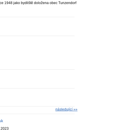
oce 1948 jako bydliště doložena obec Tunzendorf
následující »»
sk
. 2023