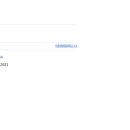
následující »»
sk
. 2021