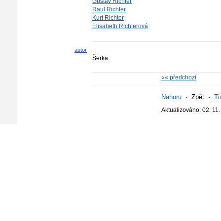
Gustav Richter
Raul Richter
Kurt Richter
Elisabeth Richterová
autor
Šerka
«« předchozí
Nahoru
·
Zpět
·
Ti
Aktualizováno: 02. 11