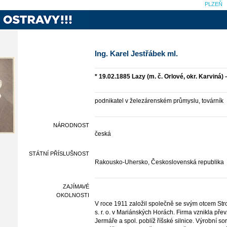
PLZEŇ
Ing. Karel Jestřábek ml.
* 19.02.1885 Lazy (m. č. Orlové, okr. Karviná)
podnikatel v železárenském průmyslu, továrník
NÁRODNOST
česká
STÁTNÍ PŘÍSLUŠNOST
Rakousko-Uhersko, Československá republika
ZAJÍMAVÉ
OKOLNOSTI
V roce 1911 založil společně se svým otcem Stro
s. r. o. v Mariánských Horách. Firma vznikla př
Jermáře a spol. poblíž říšské silnice. Výrobní 