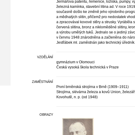
Jermářova patentu, řemenice, ložiska, pumpy, výta
železná kamínka, stavební litina ad. V roce 1919
současně došlo ke změně jeho výrobního progr
a měďnatých slitin, přičemž pro nedostatek vh
a zpracovával kovové stěry a strusky. Vyráběla
červená slitina, bronz a nikloměděné slitiny, kro
a výrobu umělých tuků. Jednalo se o jediný zá
v červnu 1948 znárodněna a začleněna do náro
Jestřábek ml. zaměstnán jako technický úředník
VZDĚLÁNÍ
gymnázium v Olomouci
Česká vysoká škola technická v Praze
ZAMĚSTNÁNÍ
První brněnská strojírna v Brně (1909–1911)
Strojírna, slévárna železa a kovů Union, železář
Kovohutě, n. p. (od 1948)
OBRAZY