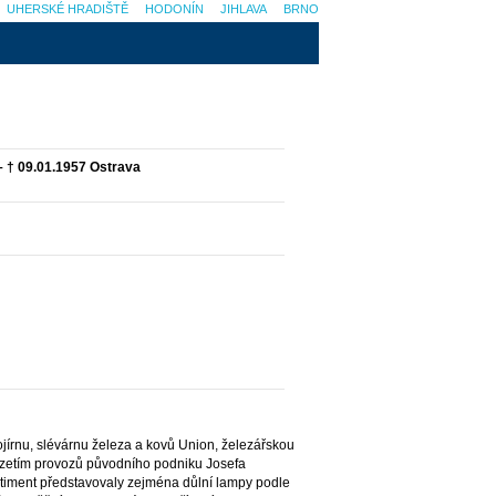
UHERSKÉ HRADIŠTĚ
HODONÍN
JIHLAVA
BRNO
 – † 09.01.1957 Ostrava
jírnu, slévárnu železa a kovů Union, železářskou
evzetím provozů původního podniku Josefa
sortiment představovaly zejména důlní lampy podle