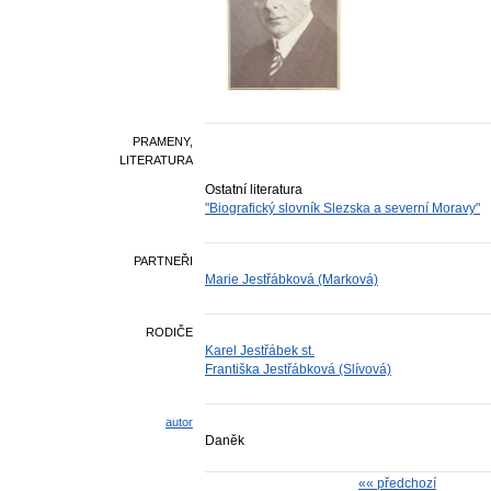
PRAMENY,
LITERATURA
Ostatní literatura
"Biografický slovník Slezska a severní Moravy"
PARTNEŘI
Marie Jestřábková (Marková)
RODIČE
Karel Jestřábek st.
Františka Jestřábková (Slívová)
autor
Daněk
«« předchozí