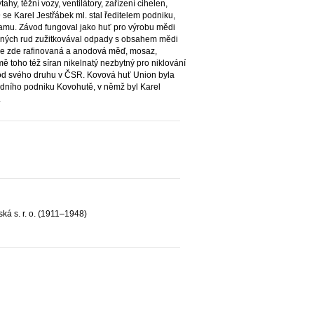
hy, těžní vozy, ventilátory, zařízení cihelen,
 se Karel Jestřábek ml. stal ředitelem podniku,
amu. Závod fungoval jako huť pro výrobu mědi
odných rud zužitkovával odpady s obsahem mědi
 se zde rafinovaná a anodová měď, mosaz,
mě toho též síran nikelnatý nezbytný pro niklování
vod svého druhu v ČSR. Kovová huť Union byla
dního podniku Kovohutě, v němž byl Karel
.
ská s. r. o. (1911–1948)