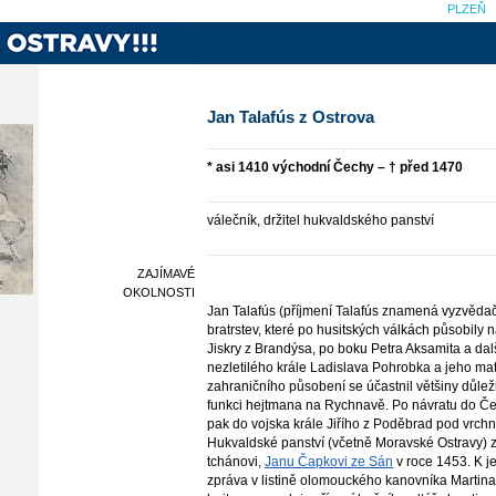
PLZEŇ
Jan Talafús z Ostrova
* asi 1410 východní Čechy – † před 1470
válečník, držitel hukvaldského panství
ZAJÍMAVÉ
OKOLNOSTI
Jan Talafús (příjmení Talafús znamená vyzvědač
bratrstev, které po husitských válkách působily
Jiskry z Brandýsa, po boku Petra Aksamita a dalš
nezletilého krále Ladislava Pohrobka a jeho m
zahraničního působení se účastnil většiny důleži
funkci hejtmana na Rychnavě. Po návratu do Če
pak do vojska krále Jiřího z Poděbrad pod vrc
Hukvaldské panství (včetně Moravské Ostravy) z
tchánovi,
Janu Čapkovi ze Sán
v roce 1453. K j
zpráva v listině olomouckého kanovníka Martina