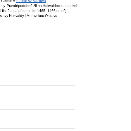
. Cecílie v
kostele sv. Václava
.
námy. Pravděpodobně žil na Hukvaldech a nabízel
ní tísně a na přelomu let 1465–1466 od něj
ástavy Hukvaldy i Moravskou Ostravu.