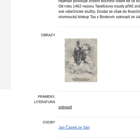
hejtman povoluje zřízení bočního oltáře ke cti sv
Od roku 1462 nejsou Talafúsovy osudy příliš z
své válečnické služby. Dostal se však do finanč
olomoucký biskup Tas z Boskovic vykoupil ze z
OBRAZY
PRAMENY,
LITERATURA
zobrazit
OSOBY
Jan Čapek ze Sán