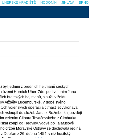
UHERSKÉ HRADIŠTĚ
HODONÍN
JIHLAVA
BRNO
) byl jedním z předních hejtmanů českých
 na území Horních Uher. Zde, pod velením Jana
ích bratrských hejtmanů, sloužil v žoldu
atky Alžběty Lucemburské. V době svého
tých vojenských operací a čtrnáct let vykonával
ch vstoupil do služeb Jana z Rožmberka, později
hním velením Ctibora Tovačovského z Cimburka.
ískal koupí od Hedviky, vdově po Talafúsově
eho držbě Moravské Ostravy se dochovala jediná
 z Dobřan z 26. dubna 1454, v níž husitský