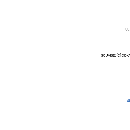
UL
SOUVISEJÍCÍ ODK
a