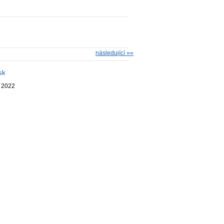
následující »»
sk
. 2022