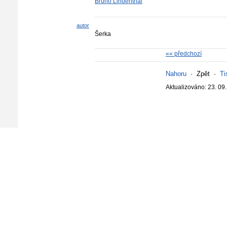
Bruno Lindenthal
autor
Šerka
«« předchozí
Nahoru
·
Zpět
·
Ti
Aktualizováno: 23. 09