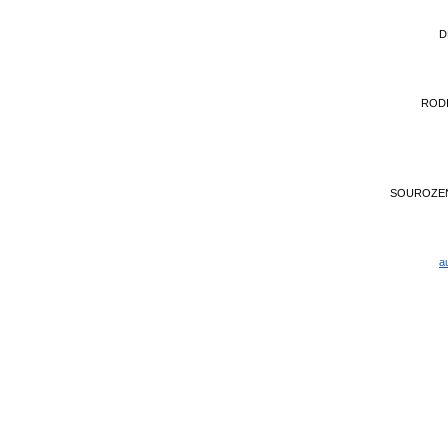
D
ROD
SOUROZE
a