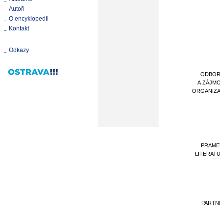
Autoři
O encyklopedii
Kontakt
Odkazy
ODBOR
A ZÁJM
ORGANIZ
PRAME
LITERAT
PARTN