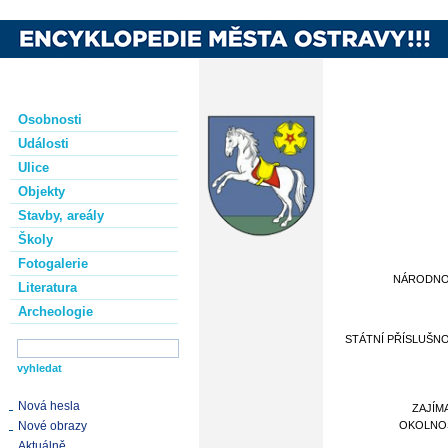
Osobnosti
Události
Ulice
Objekty
Stavby, areály
Školy
Fotogalerie
NÁRODN
Literatura
Archeologie
STÁTNÍ PŘÍSLUŠN
Nová hesla
ZAJÍM
Nové obrazy
OKOLNO
Aktuálně