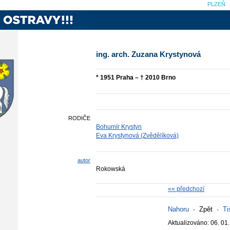
PLZEŇ
ing. arch. Zuzana Krystynová
* 1951 Praha – † 2010 Brno
RODIČE
Bohumír Krystyn
Eva Krystynová (Zvědělíková)
autor
Rokowská
«« předchozí
Nahoru
·
Zpět
·
Ti
Aktualizováno: 06. 01