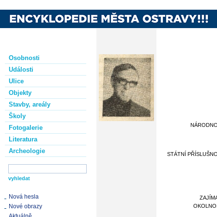
Osobnosti
Události
Ulice
Objekty
Stavby, areály
Školy
NÁRODN
Fotogalerie
Literatura
Archeologie
STÁTNÍ PŘÍSLUŠN
Nová hesla
ZAJÍM
Nové obrazy
OKOLNO
Aktuálně