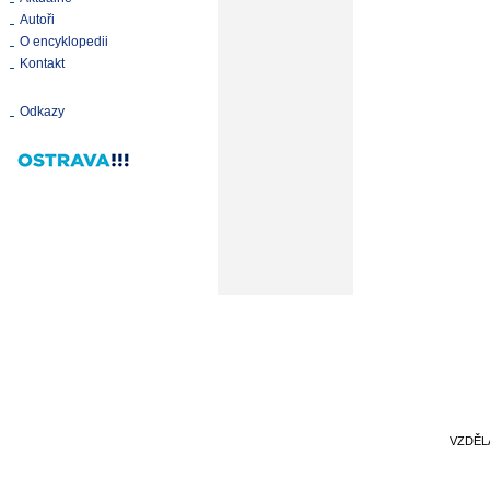
Autoři
O encyklopedii
Kontakt
Odkazy
VZDĚL