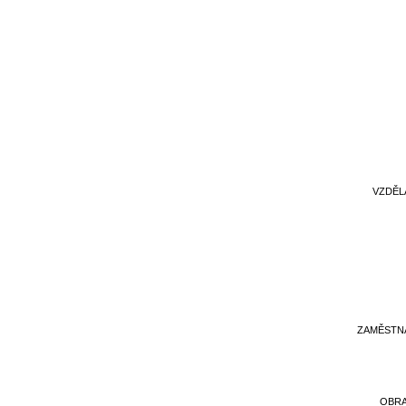
VZDĚL
ZAMĚSTN
OBR