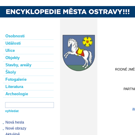
Osobnosti
Události
Ulice
Objekty
Stavby, areály
RODNÉ JM
Školy
Fotogalerie
Literatura
PARTN
Archeologie
a
Nová hesla
Nové obrazy
Aktuálně