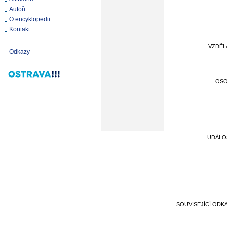
Autoři
O encyklopedii
Kontakt
VZDĚL
Odkazy
OS
UDÁLO
SOUVISEJÍCÍ ODK