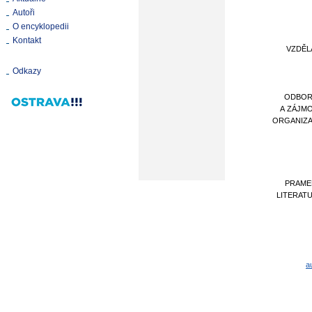
Autoři
O encyklopedii
Kontakt
VZDĚL
Odkazy
ODBOR
A ZÁJM
ORGANIZ
PRAME
LITERAT
a