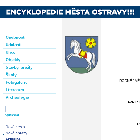
Osobnosti
Události
Ulice
Objekty
Stavby, areály
Školy
RODNÉ JM
Fotogalerie
Literatura
Archeologie
PARTN
D
Nová hesla
Nové obrazy
Aktuálně